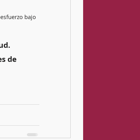
eesfuerzo bajo 
ud.
es de 