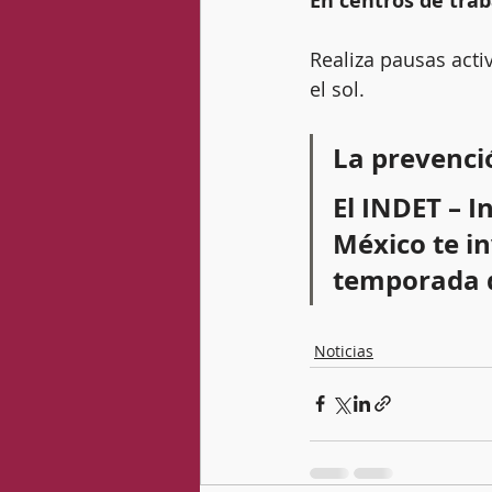
En centros de trab
Realiza pausas activ
el sol.
La prevenció
El INDET – I
México te in
temporada d
Noticias