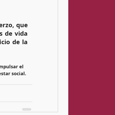
rzo, que 
 de vida 
io de la 
mpulsar el 
tar social.