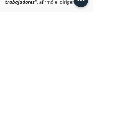
trabajadores”,
 afirmó el dirigente.
En esta edición se espera la 
asistencia de más de 2,200 atletas 
que competirán en distintas 
disciplinas, ramas y categorías, 
fortaleciendo los lazos de unidad, 
esfuerzo y compañerismo que 
caracterizan al deporte laboral.
Noticias
53 Juegos Nacionales Deportivos
Entradas recientes
Ver todo