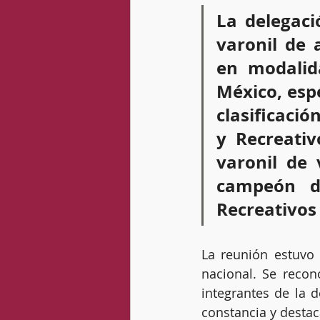
La delegaci
varonil de 
en modalida
México, esp
clasificaci
y Recreativ
varonil de 
campeón de
Recreativos 
La reunión estuvo
nacional. Se recono
integrantes de la 
constancia y destac