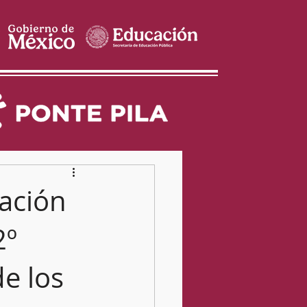
gación
2º
de los