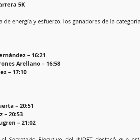
arrera 5K
a de energía y esfuerzo, los ganadores de la categoría
ernández – 16:21
rones Arellano – 16:58
ez – 17:10
uerta – 20:51
 – 20:53
ugren – 21:02
 el Secretario Ejecutivo del INDET destacó que est