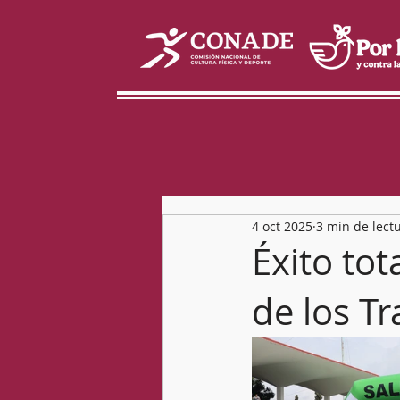
4 oct 2025
3 min de lect
Éxito tot
de los T