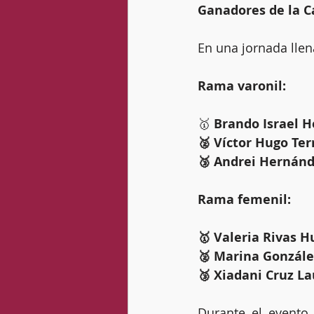
Ganadores de la C
En una jornada llen
Rama varonil:
🥇 
Brando Israel H
🥈 Víctor Hugo Ter
🥉 Andrei Hernánd
Rama femenil:
🥇 Valeria Rivas H
🥈 Marina González
🥉 Xiadani Cruz La
Durante el evento,