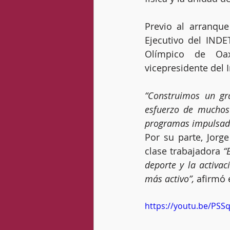
Previo al arranque
Ejecutivo del INDET
Olímpico de Oax
vicepresidente del I
“Construimos un gra
esfuerzo de muchos 
programas impulsado
Por su parte, Jorg
clase trabajadora 
“
deporte y la activac
más activo”,
 afirmó 
https://youtu.be/PSS