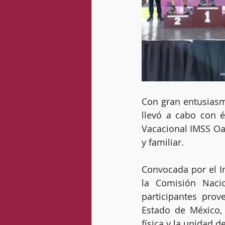
Con gran entusiasm
llevó a cabo con é
Vacacional IMSS Oax
y familiar.
Convocada por el In
la Comisión Nacio
participantes prov
Estado de México,
física y la unidad de