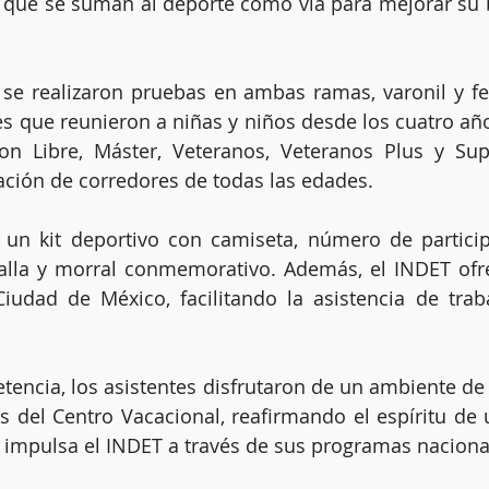
 que se suman al deporte como vía para mejorar su bi
 se realizaron pruebas en ambas ramas, varonil y f
les que reunieron a niñas y niños desde los cuatro año
ron Libre, Máster, Veteranos, Veteranos Plus y Sup
pación de corredores de todas las edades.
ó un kit deportivo con camiseta, número de particip
lla y morral conmemorativo. Además, el INDET ofrec
Ciudad de México, facilitando la asistencia de trab
petencia, los asistentes disfrutaron de un ambiente de
as del Centro Vacacional, reafirmando el espíritu de u
mpulsa el INDET a través de sus programas naciona